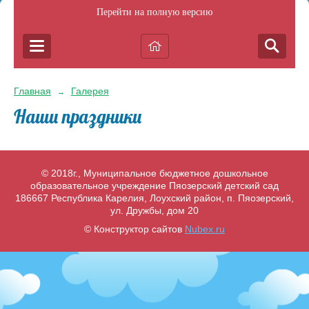
Перейти на полную версию
Главная
Галерея
→
Наши праздники
© 2018г., Муниципальное бюджетное дошкольное
образовательное учреждение Пяозерский детский сад
186667 Республика Карелия, Лоухский район, п. Пяозерский,
ул. Дружбы, дом 20
© Конструктор сайтов
Nubex.ru