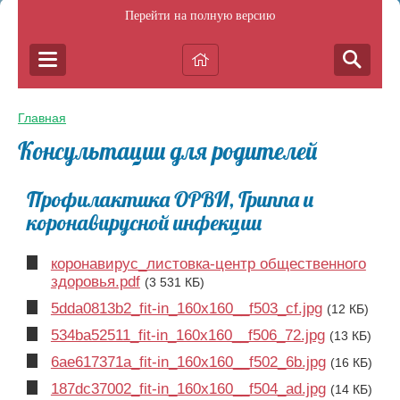
Перейти на полную версию
Главная
Консультации для родителей
Профилактика ОРВИ, Гриппа и
коронавирусной инфекции
коронавирус_листовка-центр общественного
здоровья.pdf
(3 531 КБ)
5dda0813b2_fit-in_160x160__f503_cf.jpg
(12 КБ)
534ba52511_fit-in_160x160__f506_72.jpg
(13 КБ)
6ae617371a_fit-in_160x160__f502_6b.jpg
(16 КБ)
187dc37002_fit-in_160x160__f504_ad.jpg
(14 КБ)