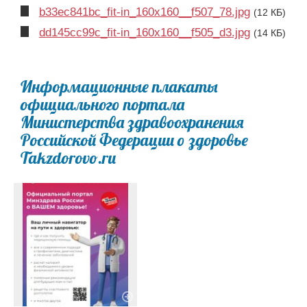
b33ec841bc_fit-in_160x160__f507_78.jpg
(12 КБ)
dd145cc99c_fit-in_160x160__f505_d3.jpg
(14 КБ)
Информационные плакаты
официального портала
Министерства здравоохранения
Российской Федерации о здоровье
Takzdorovo.ru